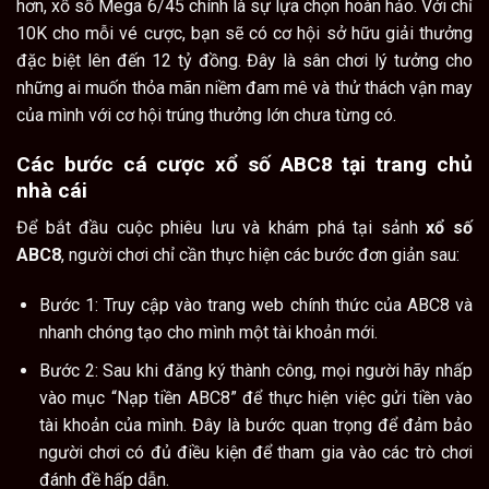
hơn, xổ số Mega 6/45 chính là sự lựa chọn hoàn hảo. Với chỉ
10K cho mỗi vé cược, bạn sẽ có cơ hội sở hữu giải thưởng
đặc biệt lên đến 12 tỷ đồng. Đây là sân chơi lý tưởng cho
những ai muốn thỏa mãn niềm đam mê và thử thách vận may
của mình với cơ hội trúng thưởng lớn chưa từng có.
Các bước cá cược xổ số ABC8 tại trang chủ
nhà cái
Để bắt đầu cuộc phiêu lưu và khám phá tại sảnh
xổ số
ABC8
, người chơi chỉ cần thực hiện các bước đơn giản sau:
Bước 1: Truy cập vào trang web chính thức của ABC8 và
nhanh chóng tạo cho mình một tài khoản mới.
Bước 2: Sau khi đăng ký thành công, mọi người hãy nhấp
vào mục “Nạp tiền ABC8” để thực hiện việc gửi tiền vào
tài khoản của mình. Đây là bước quan trọng để đảm bảo
người chơi có đủ điều kiện để tham gia vào các trò chơi
đánh đề hấp dẫn.