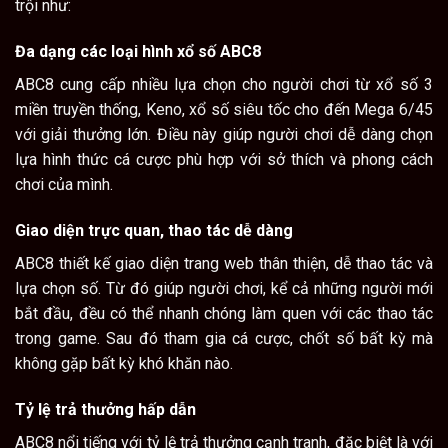
trội như:
Đa dạng các loại hình xổ số ABC8
ABC8 cung cấp nhiều lựa chọn cho người chơi từ xổ số 3
miền truyền thống, Keno, xổ số siêu tốc cho đến Mega 6/45
với giải thưởng lớn. Điều này giúp người chơi dễ dàng chọn
lựa hình thức cá cược phù hợp với sở thích và phong cách
chơi của mình.
Giao diện trực quan, thao tác dễ dàng
ABC8 thiết kế giao diện trang web thân thiện, dễ thao tác và
lựa chọn số. Từ đó giúp người chơi, kể cả những người mới
bắt đầu, đều có thể nhanh chóng làm quen với các thao tác
trong game. Sau đó tham gia cá cược, chốt số bất kỳ mà
không gặp bất kỳ khó khăn nào.
Tỷ lệ trả thưởng hấp dẫn
ABC8 nổi tiếng với tỷ lệ trả thưởng cạnh tranh, đặc biệt là với